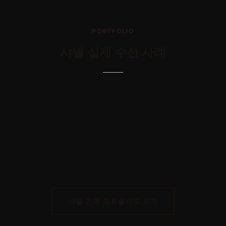
PORTFOLIO
샤넬
실제 수선 사례
AFTER
AFTER
가방 - 샤넬 - 장식수선 -클래식 램스킨 마틀라세 체인 월릿(WOC) 블랙
AFTER
가방 -샤넬 -리폼 -빈티지 페이턴트 가죽 퀼팅 숄더백
AFTER
가방- 샤넬 - 염색 - 클래식 플랩백
AFTER
가방-샤넬 -염색 -클러치 클래식 파우치 스몰 캐비어
AFTER
가방-샤넬 -염색-브랜드의 코코 플리츠 플랩 백
가방-샤넬- -염색-샤넬 트리컬러 고트스킨 멀티 포켓 월렛 온 체인
샤넬
전체 포트폴리오 보기