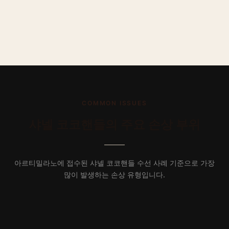
COMMON ISSUES
샤넬
코코핸들
의 주요 손상 부위
아르티밀라노에 접수된
샤넬
코코핸들
수선 사례 기준으로 가장
많이 발생하는 손상 유형입니다.