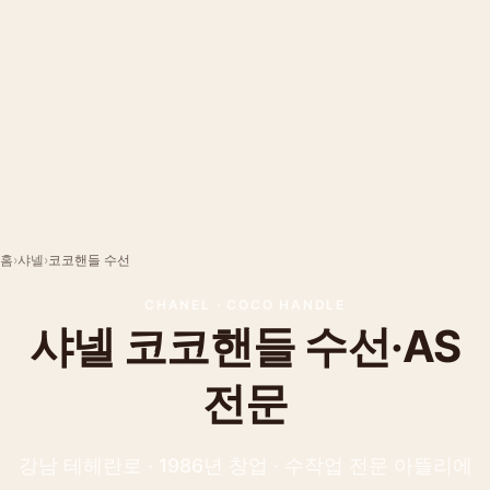
홈
›
샤넬
›
코코핸들
수선
CHANEL
·
COCO HANDLE
샤넬
코코핸들
수선·AS
전문
강남 테헤란로 · 1986년 창업 · 수작업 전문 아뜰리에