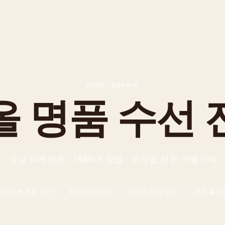
DIOR
·
REPAIR
올
명품 수선
강남 테헤란로 · 1986년 창업 · 수작업 전문 아뜰리에
레이디백 핸들 수선
D 참 장식 수리
카나쥬 가죽 보수
금속 폴리