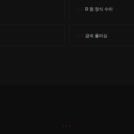
02
D 참 장식 수리
04
금속 폴리싱
FAQ