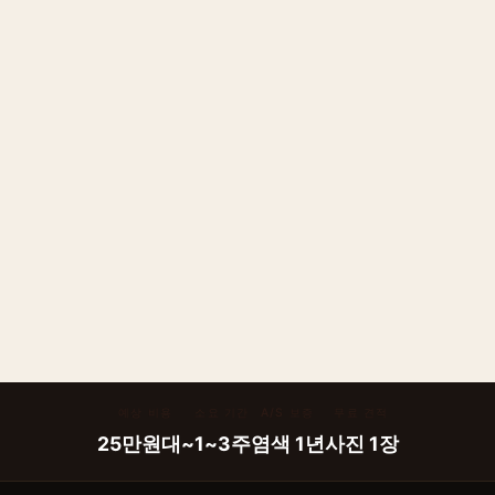
예상 비용
소요 기간
A/S 보증
무료 견적
25만원대~
1~3주
염색 1년
사진 1장