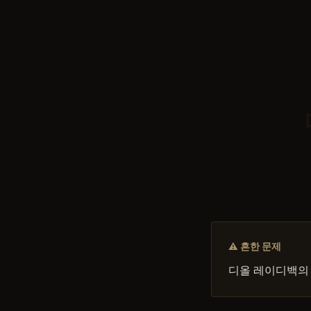
⚠ 흔한 문제
디올 레이디백의 