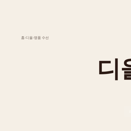
홈
›
디올
›
명품 수선
디