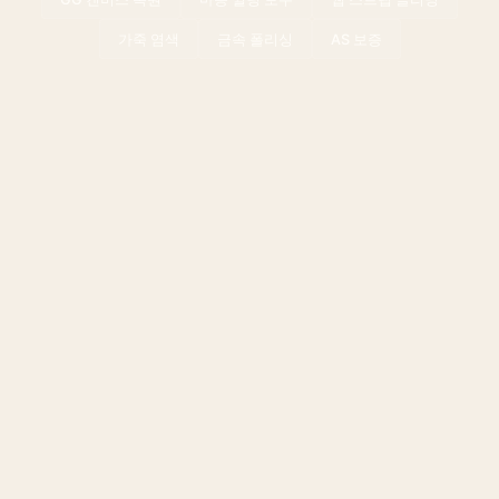
가죽 염색
금속 폴리싱
AS 보증