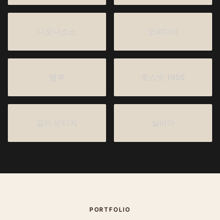
디오니소스
오피디아
뱀부
호스빗 1955
알리 빈티지
실비아
PORTFOLIO