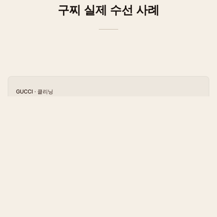
구찌
실제 수선 사례
GUCCI
·
클리닝
가방 - 구찌 -특수클리닝 - GG 캔버스 웹 토트 백
FAQ
구찌
수선 자주 묻는 질문