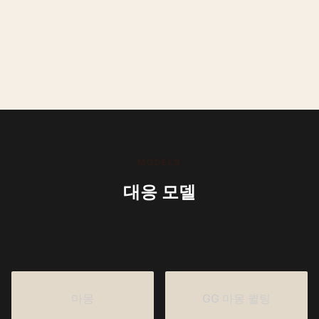
MODELS
대응 모델
마몽
GG 마몽 퀼팅