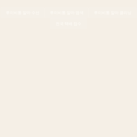
루이비통
알마
수선
루이비통
알마
염색
루이비통
알마
클리닝
전국 택배 접수