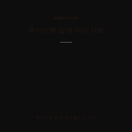
PORTFOLIO
루이비통
실제 수선 사례
AFTER
AFTER
가방 - 루이비통 - 유약 수선 - 나노노에
AFTER
가방 -루이비통- 가방터짐 수선 - 모노그램 마카사르 조쉬 백팩
AFTER
가방 -루이비통- 가죽 수선 -네버풀
AFTER
가방-루이비통-가죽교체 수선 - 모노그램 오데온 MM 숄더백
AFTER
가방-루이비통-가죽수선-모노그램 세르비에트 콘세이에 브리프케이스
가방-루이비통-리폼-네버풀
루이비통
전체 포트폴리오 보기