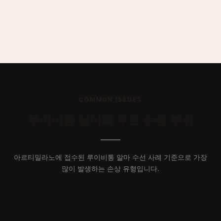
COMMON ISSUES
루이비통
알마
의 주요 손상 부위
아르티밀라노에 접수된
루이비통
알마
수선 사례 기준으로 가장
많이 발생하는 손상 유형입니다.