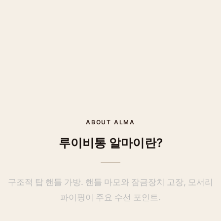
ABOUT
ALMA
루이비통
알마
이란?
구조적 탑 핸들 가방. 핸들 마모와 잠금장치 고장, 모서리
파이핑이 주요 수선 포인트.