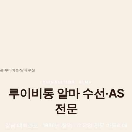
홈
›
루이비통
›
알마
수선
LOUIS VUITTON
·
ALMA
루이비통
알마
수선·AS
전문
강남 테헤란로 · 1986년 창업 · 수작업 전문 아뜰리에