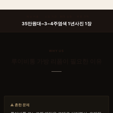
예상 비용
소요 기간
A/S 보증
무료 견적
35만원대~
3~4주
염색 1년
사진 1장
WHY US
루이비통
가방 리폼
이 필요한 이유
⚠ 흔한 문제