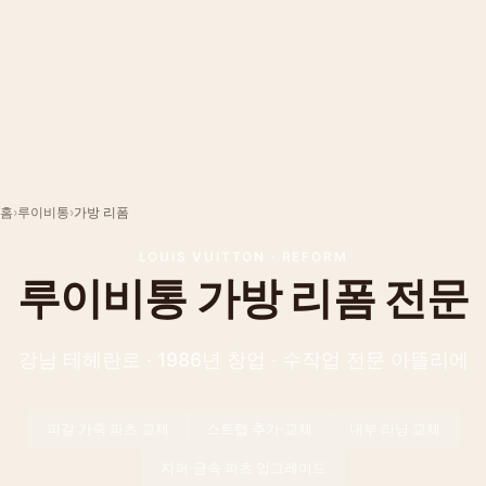
홈
›
루이비통
›
가방 리폼
LOUIS VUITTON
·
REFORM
루이비통
가방 리폼
전문
강남 테헤란로 · 1986년 창업 · 수작업 전문 아뜰리에
피갈 가죽 파츠 교체
스트랩 추가·교체
내부 리닝 교체
지퍼·금속 파츠 업그레이드