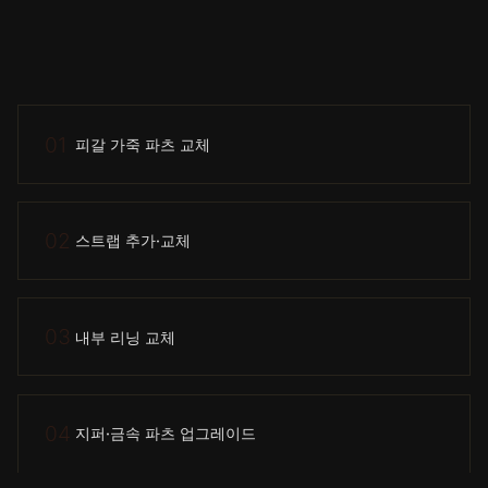
01
피갈 가죽 파츠 교체
02
스트랩 추가·교체
03
내부 리닝 교체
04
지퍼·금속 파츠 업그레이드