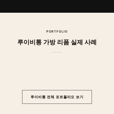
PORTFOLIO
루이비통
가방 리폼
실제 사례
AFTER
AFTER
가방-루이비통-리폼-네버풀
가방-루이비통-리폼-모노그램 미니 린 알마 호리존탈
루이비통
전체 포트폴리오 보기