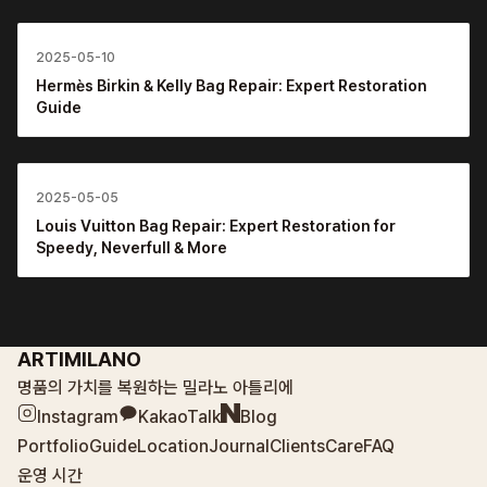
2025-05-10
Hermès Birkin & Kelly Bag Repair: Expert Restoration
Guide
2025-05-05
Louis Vuitton Bag Repair: Expert Restoration for
Speedy, Neverfull & More
ARTIMILANO
명품의 가치를 복원하는 밀라노 아틀리에
Instagram
KakaoTalk
Blog
Portfolio
Guide
Location
Journal
Clients
Care
FAQ
운영 시간