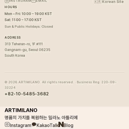
INSTAGRAM
EMAIL
🇰🇷 Korean Site
HOURS
Mon – Fri: 10:00 – 19:00 KST
Sat: 11:00 – 17:00 KST
Sun & Public Holidays: Closed
ADDRESS
313 Teheran-ro, 1F #111
Gangnam-gu, Seoul 06235
South Korea
©
2026
ARTIMILANO. All rights reserved. · Business Reg. 220-09-
33224
+82-10-5485-3682
ARTIMILANO
명품의 가치를 복원하는 밀라노 아틀리에
Instagram
KakaoTalk
Blog