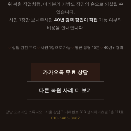
위 복원 작업처럼, 여러분의 가방도 장인의 손으로 되살릴 수
있습니다.
사진 1장만 보내주시면
40년 경력 장인이 직접
가능 여부와
비용을 안내합니다.
✓
✓
✓
✓
상담 완전 무료
사진 1장으로 가능
평균 응답 15분
40년+ 경력
카카오톡 무료 상담
다른 복원 사례 더 보기
강남 오프라인 스튜디오 · 서울 강남구 테헤란로 313 성지하이츠빌 1층 111호 ·
010-5485-3682