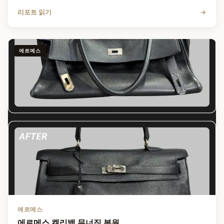
리포트 읽기
→
에르메스
에르메스
에르메스 켈리백 무너짐 복원