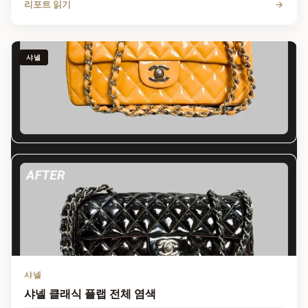
리포트 읽기
→
샤넬
샤넬
샤넬 클래식 플랩 전체 염색