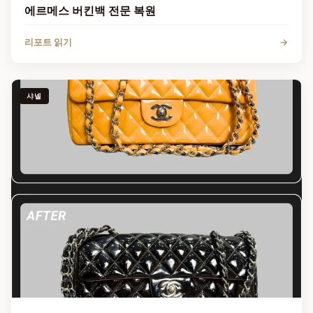
에르메스 버킨백 전문 복원
리포트 읽기
→
샤넬