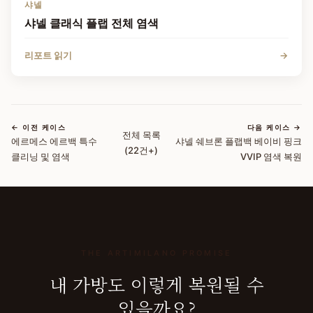
샤넬
샤넬 클래식 플랩 전체 염색
리포트 읽기
→
← 이전 케이스
다음 케이스 →
전체 목록
에르메스 에르백 특수
샤넬 쉐브론 플랩백 베이비 핑크
(
22
건+)
클리닝 및 염색
VVIP 염색 복원
THE ARTIMILANO PROMISE
내 가방도 이렇게 복원될 수
있을까요?