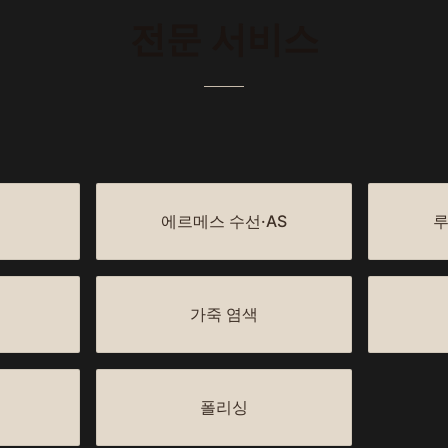
전문 서비스
에르메스 수선·AS
루
가죽 염색
폴리싱